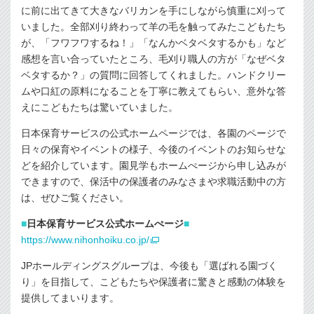
に前に出てきて大きなバリカンを手にしながら慎重に刈って
いました。全部刈り終わって羊の毛を触ってみたこどもたち
が、「フワフワするね！」「なんかベタベタするかも」など
感想を言い合っていたところ、毛刈り職人の方が「なぜベタ
ベタするか？」の質問に回答してくれました。ハンドクリー
ムや口紅の原料になることを丁寧に教えてもらい、意外な答
えにこどもたちは驚いていました。
日本保育サービスの公式ホームページでは、各園のページで
日々の保育やイベントの様子、今後のイベントのお知らせな
どを紹介しています。園見学もホームぺージから申し込みが
できますので、保活中の保護者のみなさまや求職活動中の方
は、ぜひご覧ください。
■
日本保育サービス公式ホームぺージ
■
https://www.nihonhoiku.co.jp/
JPホールディングスグループは、今後も「選ばれる園づく
り」を目指して、こどもたちや保護者に驚きと感動の体験を
提供してまいります。