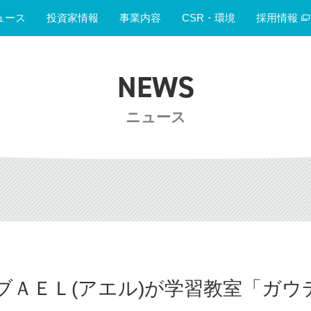
ュース
投資家情報
事業内容
CSR・環境
採用情報
NEWS
ニュース
ブＡＥＬ(アエル)が学習教室「ガウ