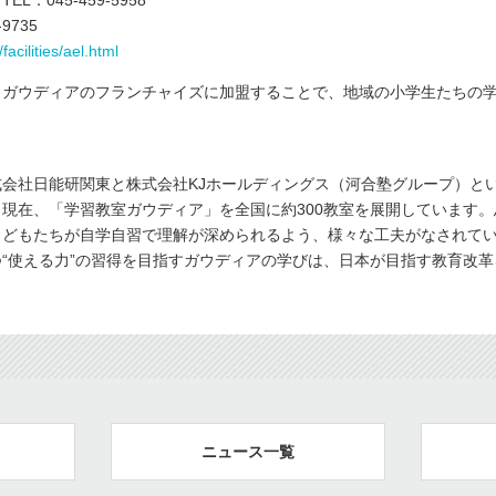
：045-459-5958
9735
acilities/ael.html
、ガウディアのフランチャイズに加盟することで、地域の小学生たちの
】
会社日能研関東と株式会社KJホールディングス（河合塾グループ）と
現在、「学習教室ガウディア」を全国に約300教室を展開しています
こどもたちが自学自習で理解が深められるよう、様々な工夫がなされて
“使える力”の習得を目指すガウディアの学びは、日本が目指す教育改
ニュース一覧