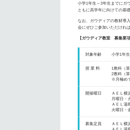
小学1年生～3年生までにガ
ともに高学年に向けての基
なお、ガウディアの教材導
会にぜひご参加いただけれ
【ガウディア教室 募集要
対象年齢
小学1年生
授 業 料
1教科（算
2教科（算
※月極め
開催曜日
ＡＥＬ横
月曜日・火
ＡＥＬ湯
火曜日・金曜
募集定員
ＡＥＬ横
ＡＥＬ湯島