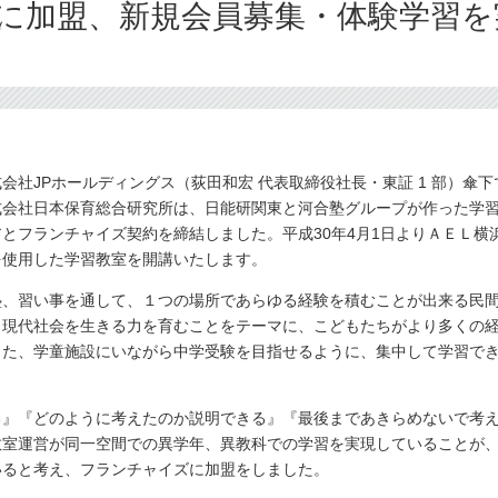
に加盟、新規会員募集・体験学習を
会社JPホールディングス（荻田和宏 代表取締役社長・東証 1 部）傘
式会社日本保育総合研究所は、日能研関東と河合塾グループが作った学
とフランチャイズ契約を締結しました。平成30年4月1日よりＡＥＬ横
を使用した学習教室を開講いたします。
塾、習い事を通して、１つの場所であらゆる経験を積むことが出来る民
、現代社会を生きる力を育むことをテーマに、こどもたちがより多くの
また、学童施設にいながら中学受験を目指せるように、集中して学習で
る』『どのように考えたのか説明できる』『最後まであきらめないで考
室運営が同一空間での異学年、異教科での学習を実現していることが、
いると考え、フランチャイズに加盟をしました。