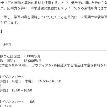
ウディアの国語と算数の教材を使用することで、低学年の間に自分から
礎力、応用力を養い、中学受験の勉強にもスライドできる素地を育てま
入に際し、学習内容を理解していただくことを目的に、２週間の体験学
ばと存じます。
項】
～3年生
数または国語） 6,000円/月
数・国語） 12,000円/月
で学童保育を利用し、ガウディアを2科目受講する場合は学童保育料を1,
浜ビジネスパーク
曜日・水曜日・木曜日 15:50～16：50
島
日 15:50～16:50
浜ビジネスパーク 15名
 12名