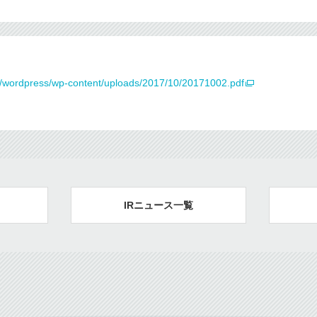
jp/wordpress/wp-content/uploads/2017/10/20171002.pdf
IRニュース一覧