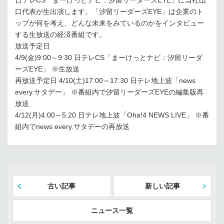
日テレCS「まーけっとナビ：汐留リーダーズEYE」に当社山
口代表が生出演します。「汐留リーダーズEYE」は企業のト
ップが何を考え、どんな未来をみているのかをインタビュー
する生放送の経済番組です。
放送予定日
4/9(金)9:00～9:30 日テレCS「まーけっとナビ：汐留リーダ
ーズEYE」 ※生放送
再放送予定日 4/10(土)17:00～17:30 日テレ地上波「news
every.サタデー」 ※番組内で汐留リーダーズEYEの編集版再
放送
4/12(月)4:00～5:20 日テレ地上波「Oha!4 NEWS LIVE」 ※番
組内でnews every.サタデーの再放送
古い記事
新しい記事
ニュース一覧