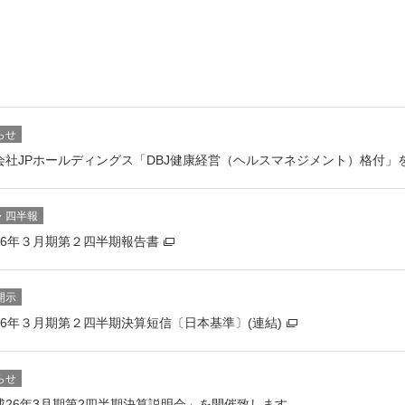
らせ
会社JPホールディングス「DBJ健康経営（ヘルスマネジメント）格付」
・四半報
26年３月期第２四半期報告書
開示
26年３月期第２四半期決算短信〔日本基準〕(連結)
らせ
成26年3月期第2四半期決算説明会」を開催致します