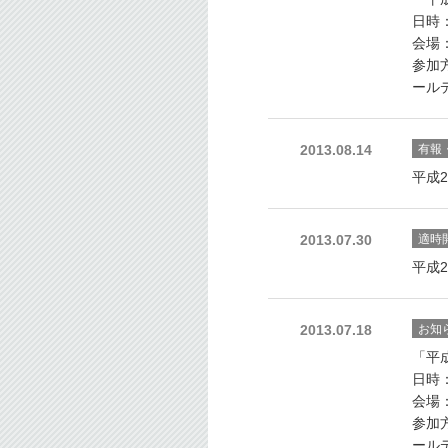
日時：
会場
参加方
ール
有報
2013.08.14
平成
適時
2013.07.30
平成
お知
2013.07.18
「平
日時：
会場
参加方
ール